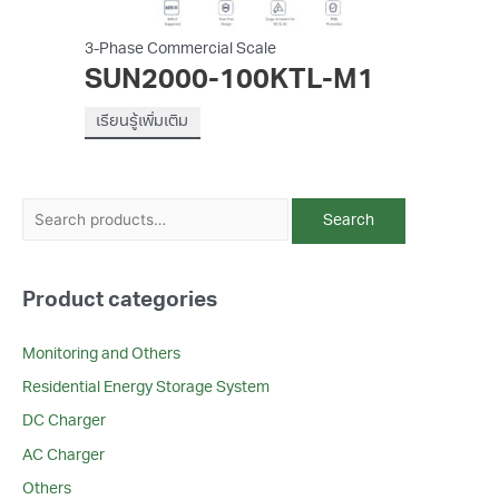
3-Phase Commercial Scale
SUN2000-100KTL-M1
เรียนรู้เพิ่มเติม
S
Search
e
a
Product categories
r
c
Monitoring and Others
h
Residential Energy Storage System
f
DC Charger
o
r
AC Charger
:
Others