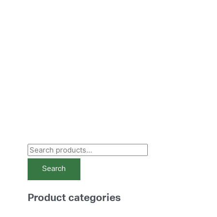
S
e
Search
a
r
Product categories
c