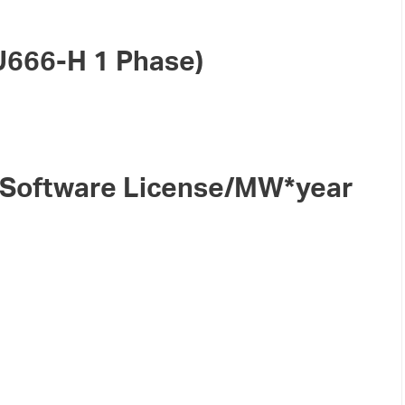
U666-H 1 Phase)
s Software License/MW*year